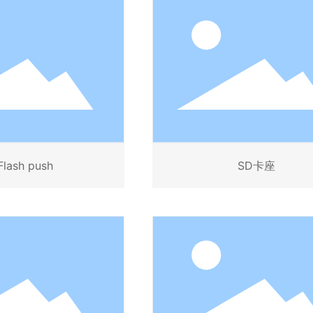
Flash push
SD卡座