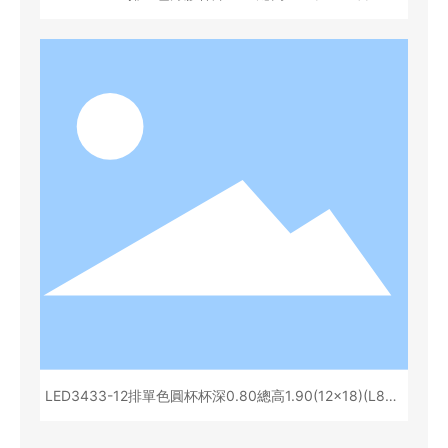
31A)
LED3433-12排單色圓杯杯深0.80總高1.90(12x18)(L856
31B)