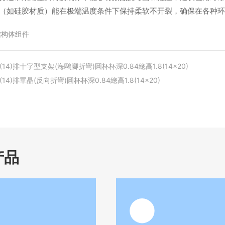
（如硅胶材质）能在极端温度条件下保持柔软不开裂，确保在各种
结构体组件
8(14)排十字型支架(海鷗腳折彎)圓杯杯深0.84總高1.8(14x20)
8(14)排單晶(反向折彎)圓杯杯深0.84總高1.8(14x20)
产品