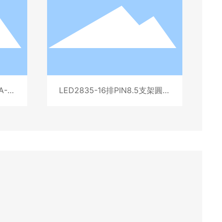
-A1
LED2835-16排PIN8.5支架圓形
杯中杯深0.55總高0.80(16x36)
(L85731Q)