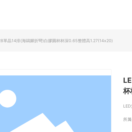
首页
关于我们
旗下公司
技术品质
产品展示
528單晶14排(海鷗腳折彎)白膠圓杯杯深0.65整體高1.27(14x20)
L
杯
LE
所属