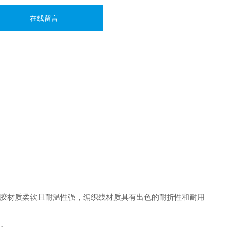
在线留言
硅胶材质柔软且耐温性强，编织线材质具有出色的耐折性和耐用
命。