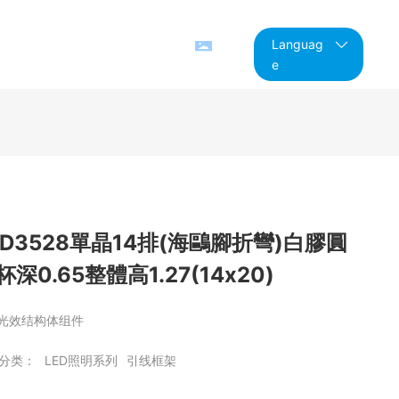
新闻中心
联系我们
Languag
e
ED3528單晶14排(海鷗腳折彎)白膠圓
杯深0.65整體高1.27(14x20)
D光效结构体组件
分类：
LED照明系列
引线框架